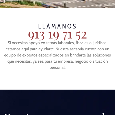
LLÁMANOS
913 19 71 52
Si necesitas apoyo en temas laborales, fiscales o jurídicos,
estamos aquí para ayudarte. Nuestra asesoría cuenta con un
equipo de expertos especializados en brindarte las soluciones
que necesitas, ya sea para tu empresa, negocio o situación
personal.